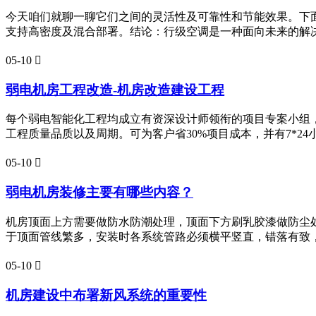
今天咱们就聊一聊它们之间的灵活性及可靠性和节能效果。下
支持高密度及混合部署。结论：行级空调是一种面向未来的解决
05-10

弱电机房工程改造-机房改造建设工程
每个弱电智能化工程均成立有资深设计师领衔的项目专案小组，
工程质量品质以及周期。可为客户省30%项目成本，并有7*2
05-10

弱电机房装修主要有哪些内容？
机房顶面上方需要做防水防潮处理，顶面下方刷乳胶漆做防尘
于顶面管线繁多，安装时各系统管路必须横平竖直，错落有致
05-10

机房建设中布署新风系统的重要性