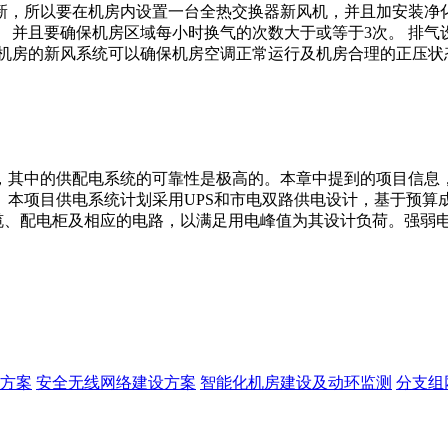
新，所以要在机房内设置一台全热交换器新风机，并且加安装净化
 并且要确保机房区域每小时换气的次数大于或等于3次。 排气
 机房的新风系统可以确保机房空调正常运行及机房合理的正压状
，其中的供配电系统的可靠性是极高的。本章中提到的项目信息，
。本项目供电系统计划采用UPS和市电双路供电设计，基于预算
线缆、配电柜及相应的电路，以满足用电峰值为其设计负荷。强弱
方案
安全无线网络建设方案
智能化机房建设及动环监测
分支组