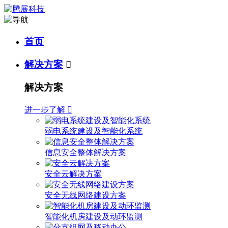
首页
解决方案

解决方案
进一步了解

弱电系统建设及智能化系统
信息安全整体解决方案
安全云解决方案
安全无线网络建设方案
智能化机房建设及动环监测