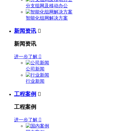
分支组网及移动办公
智能化组网解决方案
新闻资讯

新闻资讯
进一步了解

公司新闻
行业新闻
工程案例

工程案例
进一步了解
