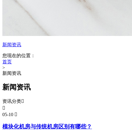
新闻资讯
您现在的位置：
首页
>
新闻资讯
新闻资讯
资讯分类


05-10

模块化机房与传统机房区别有哪些？