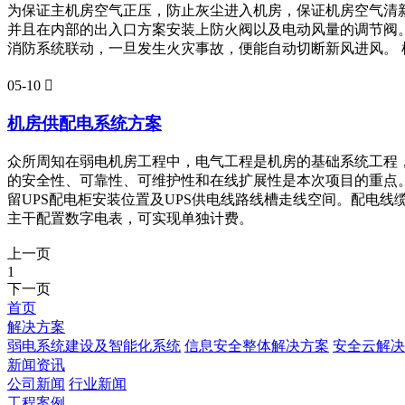
为保证主机房空气正压，防止灰尘进入机房，保证机房空气清
并且在内部的出入口方案安装上防火阀以及电动风量的调节阀。
消防系统联动，一旦发生火灾事故，便能自动切断新风进风。
05-10

机房供配电系统方案
众所周知在弱电机房工程中，电气工程是机房的基础系统工程
的安全性、可靠性、可维护性和在线扩展性是本次项目的重点
留UPS配电柜安装位置及UPS供电线路线槽走线空间。配电
主干配置数字电表，可实现单独计费。
上一页
1
下一页
首页
解决方案
弱电系统建设及智能化系统
信息安全整体解决方案
安全云解决
新闻资讯
公司新闻
行业新闻
工程案例