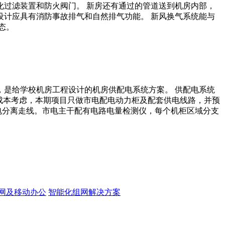
过滤装置和防火阀门。 新房还有通过的管道送到机房内部，
设计应具有消防事故排气和自然排气功能。 新风换气系统能与
态。
是给学校机房工程设计的机房供配电系统方案。 供配电系统
成本考虑，本期项目只做市电配电动力柜及配套供电线路，并预
电分离走线。市电主干配有电路电量检测仪，每个机柜区域分支
网及移动办公
智能化组网解决方案